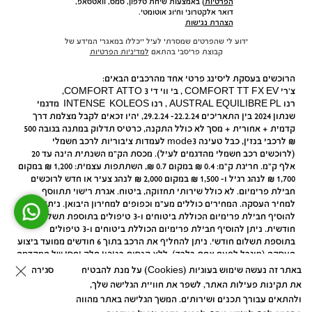
הפרטיות
) באמצעות שיחת טלפון, סמס, וואטסאפ,
דואר אלקטרוני וחיוג אוטומטי.
הצהרת נגישות
ידוע לי שהפרטים שמסרתי לעיל ייכללו במאגרי המידע של
קבוצת פריסבי בהתאם
למדיניות הפרטיות
הרוכשים בעסקת ליסינג פרטי אחד מהרכבים הבאים:
צ'רי COMFORT TT FX EV , בי ווי די COMFORT ATTO 3,
רנו AUSTRAL EQUILIBRE PL , רנו INTENSE KOLEOS מדגמי
שנתון 2024 בין התאריכים 22.2.24- 29.2.24, יהיו זכאים לקבל מצלמת דרך
קדמית + אחורית + מסך לא כולל התקנה, כרטיס תדלוק במתנה בגובה 500
₪ לרכבי בנזין, כבל טעינה mode3 לעמדות ציבוריות לרכב חשמלי
(לרוכשים רכב חשמלי מהדגמים לעיל). מכסת הק"מ השנתית הינה עד 20
אלף ק"מ. חריגת ק"מ: 0.4 ₪ במקום 0.7 ₪, השתתפות עצמית: 1,200 ₪ במקום
1,700 ₪ לנהג רגיל ו- 1,500 ₪ במקום 2,000 ₪ לנהג צעיר או חדש לרוכשים
חבילת פרימיום. לא כולל שירותי תחזוקה, ביטוח. אגרת רישוי תתווסף
למחיר העסקה. המחירים כוללים מע"מ וכפופים למחירון היבואן. ניתן
להוסיף חבילת פרימיום הכוללת ביטוחים ו-3 טיפולים בתוספת תשלום
חודשית. ניתן להוסיף חבילת פרימיום הכוללת ביטוחים ו-3 טיפולים
בתוספת תשלום חודשי. ניתן להחליף את הרכב בתוך 6 חודשים ממועד ביצוע
העסקה (מוגבל לפעם אחת בלבד), ללא קנסות בניכוי חלק יחסי של המקדמה
ולהתקשר בעסקת ליסינג חדשה, בהתאם לתקנון שבאתר פריסבי ולתנאים
סגירה
באתר זה נעשה שימוש בעוגיות (Cookies) על מנת להבטיח
שיקבעו על ידה בהסכם הליסינג. גובה תשלום מקדמה 6,900 ₪. תשלום חודשי
את תקינות פעילות האתר, לשפר את חוויית הגלישה שלך,
36X חודשים (צמוד למדד המחירים לצרכן). ההתקשרות כפופה לבדיקה
ולהתאים עבורך תכנים ושירותים. המשך הגלישה באתר מהווה
ואישור החברה. צבע מטאלי בתוספת תשלום. לא כולל פתרונות טעינה.