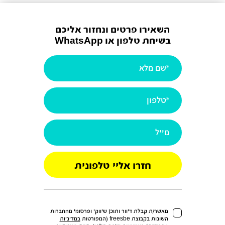
השאירו פרטים ונחזור אליכם
בשיחת טלפון או WhatsApp
*שם
מלא
(חובה)
*טלפון
(חובה)
מייל
מאשר/ת קבלת דיוור ותוכן שיווקי ופרסומי מהחברות
השונות בקבוצת freesbe (המפורטות
במדיניות